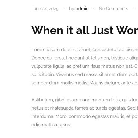
by
June 24, 2025
admin
No Comments
When it all Just Wo
Lorem ipsum dolor sit amet, consectetur adipiscin
Donec dui eros, tincidunt at felis non, tristique 
vulputate ligula, ac pretium risus metus non est. C
sollicitudin. Vivamus sed massa sit amet diam porta 
semper diam mollis mollis. Mauris dictum, ante ac
Astibulum, nibh ipsum condimentum felis, quis luctu
netus et malesuada fames ac turpis egestas. Sed 
interduma. Morbi commodo egestas mauris, et port
odio mattis cursus.