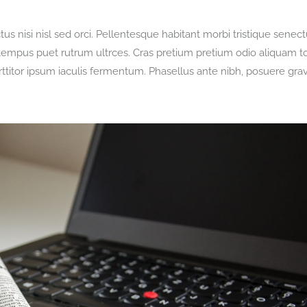
s nisi nisl sed orci. Pellentesque habitant morbi tristique senect
tempus puet rutrum ultrces. Cras pretium pretium odio aliquam to
titor ipsum iaculis fermentum. Phasellus ante nibh, posuere gra