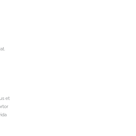
at.
us et
rtor
vida