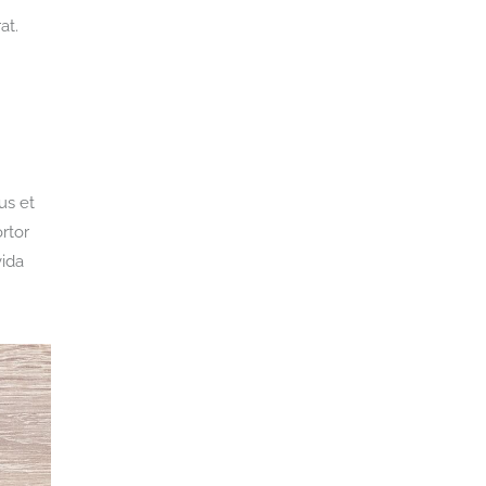
at.
us et
rtor
vida