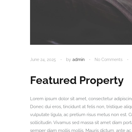
by
June 24, 2025
admin
No Comments
Featured Property
Lorem ipsum dolor sit amet, consectetur adipiscin
Donec dui eros, tincidunt at felis non, tristique 
vulputate ligula, ac pretium risus metus non est. C
sollicitudin. Vivamus sed massa sit amet diam porta 
semper diam mollis mollis. Mauris dictum, ante ac