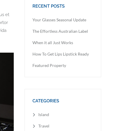
RECENT POSTS
us et
Your Glasses Seasonal Update
rtor
vida
The Effortless Australian Label
When it all Just Works
How To Get Lips Lipstick Ready
Featured Property
CATEGORIES
Island
Travel