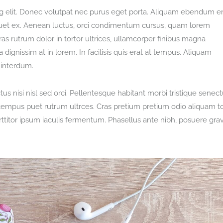
g elit. Donec volutpat nec purus eget porta. Aliquam ebendum er
aliquet ex. Aenean luctus, orci condimentum cursus, quam lorem
ras rutrum dolor in tortor ultrices, ullamcorper finibus magna
dignissim at in lorem. In facilisis quis erat at tempus. Aliquam
 interdum.
s nisi nisl sed orci. Pellentesque habitant morbi tristique senect
tempus puet rutrum ultrces. Cras pretium pretium odio aliquam to
titor ipsum iaculis fermentum. Phasellus ante nibh, posuere gra