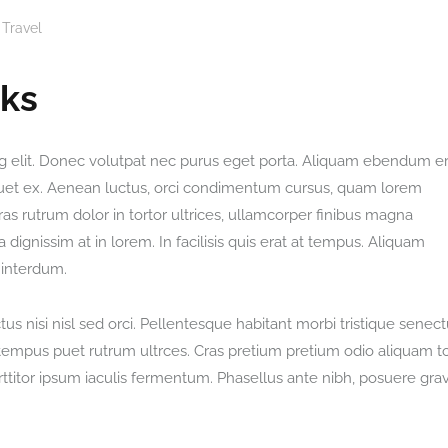
Travel
rks
g elit. Donec volutpat nec purus eget porta. Aliquam ebendum er
aliquet ex. Aenean luctus, orci condimentum cursus, quam lorem
ras rutrum dolor in tortor ultrices, ullamcorper finibus magna
dignissim at in lorem. In facilisis quis erat at tempus. Aliquam
 interdum.
s nisi nisl sed orci. Pellentesque habitant morbi tristique senect
tempus puet rutrum ultrces. Cras pretium pretium odio aliquam to
titor ipsum iaculis fermentum. Phasellus ante nibh, posuere gra